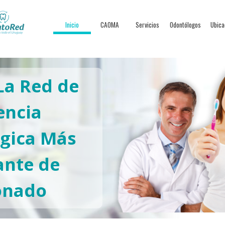
Inicio
CAOMA
Servicios
Odontólogos
Ubica
La Red de
encia
gica Más
ante de
onado