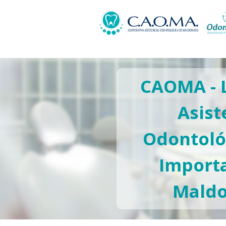
CAOMA - 
Asist
Odontoló
Import
Mald