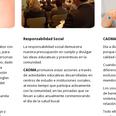
Responsabilidad Social
CAOMA 
abor con
La responsabilidad social demuestra
Día a dí
, para
nuestra preocupación en cumplir y divulgar
porque 
personas
las ideas educativas y preventivas en la
calidad 
io, dado
comunidad.
Cuando 
na
CAOMA
promueve estas acciones a través
diferen
ación
de actividades educativas desarrolladas en
exclusiv
logías
centros de estudio e instituciones sociales,
miembro 
del
al mismo tiempo que participa activamente
Los usu
con la comunidad, en las jornadas que se
de benef
emanda
llevan a cabo anualmente conmemorando
sistema,
el día de la salud bucal.
relación
jo y
Todo ell